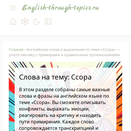
English-through-topics.ru
Главная
› Английские слова и выражения по теме «Ссора» —
учите лексику с примерами и правильным произношением
Слова на тему: Ссора
В этом разделе собраны самые важные
слова и фразы на английском языке по
теме «Ссора». Вы сможете описывать
конфликты, выражать эмоции,
реагировать на критику и находить
пути примирения. Каждое слово
сопровождается транскрипцией и