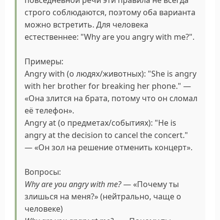
повседневной речи эти правила не всегда
строго соблюдаются, поэтому оба варианта
можно встретить. Для человека
естественнее: "Why are you angry with me?".
Примеры:
Angry with (о людях/животных): "She is angry
with her brother for breaking her phone." —
«Она злится на брата, потому что он сломал
её телефон».
Angry at (о предметах/событиях): "He is
angry at the decision to cancel the concert."
— «Он зол на решение отменить концерт».
Вопросы:
Why are you angry with me?
— «Почему ты
злишься на меня?» (нейтрально, чаще о
человеке)