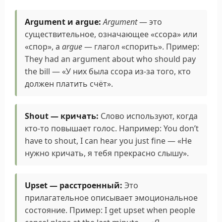
мужской).
Настройка
скорости
воспроизведения аудио
Argument и argue:
Argument
— это
(от 0.5x до 1.5x).
существительное, означающее «ссора» или
«спор», а
argue
— глагол «спорить». Пример:
Настройки
можно найти в
They had an argument about who should pay
правом верхнем углу
экрана.
the bill — «У них была ссора из-за того, кто
Для прослушивания 🎧 всех слов из этой темы
должен платить счёт».
используйте
плеер
▶, расположенный в конце
страницы, в котором можно настроить порядок
воспроизведения, паузы между словами и
Shout — кричать:
Слово используют, когда
количество повторений. Это поможет
развить
кто-то повышает голос. Например: You don’t
навык восприятия английского на слух
, не
have to shout, I can hear you just fine — «Не
требуя постоянного использования компьютера
нужно кричать, я тебя прекрасно слышу».
или телефона после включения плеера.
Upset — расстроенный:
Это
прилагательное описывает эмоциональное
состояние. Пример: I get upset when people