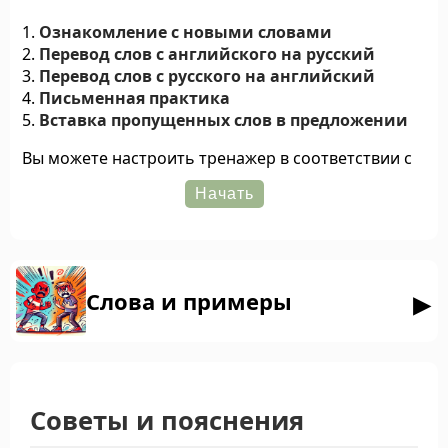
Ознакомление с новыми словами
Перевод слов с английского на русский
Перевод слов с русского на английский
Письменная практика
Вставка пропущенных слов в предложении
Вы можете настроить тренажер в соответствии с
вашими предпочтениями, для этого в настройках
доступны следующие опции:
Отключение этапов
ознакомления со
словами
,
письменной практики
и
вставки
пропущенных слов
.
Слова и примеры
Включение
озвучивания слов и
предложений
.
Выбор
варианта транскрипции
(британская,
американская или обе).
Выбор
акцента
для озвучивания (британский
Советы и пояснения
или американский).
Выбор
голоса
для озвучивания (женский или