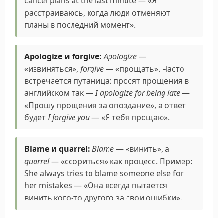
cancel plans at the last minute — «Я
расстраиваюсь, когда люди отменяют
планы в последний момент».
Apologize и forgive:
Apologize
—
«извиняться»,
forgive
— «прощать». Часто
встречается путаница: просят прощения в
английском так —
I apologize for being late
—
«Прошу прощения за опоздание», а ответ
будет
I forgive you
— «Я тебя прощаю».
Blame и quarrel:
Blame
— «винить», а
quarrel
— «ссориться» как процесс. Пример:
She always tries to blame someone else for
her mistakes — «Она всегда пытается
винить кого-то другого за свои ошибки».