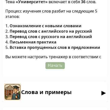
Тема
«Университет»
включает в себя
36
слов.
Процесс изучения слов разбит на следующие 5
этапов:
Ознакомление с новыми словами
Перевод слов с английского на русский
Перевод слов с русского на английский
Письменная практика
Вставка пропущенных слов в предложении
Вы можете настроить тренажер в соответствии с
вашими предпочтениями, для этого в настройках
доступны следующие опции:
Отключение этапов
ознакомления со
словами
,
письменной практики
и
вставки
пропущенных слов
.
Слова и примеры
Включение
озвучивания слов и
предложений
.
Выбор
варианта транскрипции
(британская,
американская или обе).