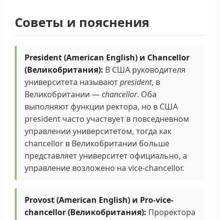
Выбор
акцента
для озвучивания (британский
Советы и пояснения
или американский).
Выбор
голоса
для озвучивания (женский или
мужской).
Настройка
скорости
воспроизведения аудио
President (American English) и Chancellor
(от 0.5x до 1.5x).
(Великобритания):
В США руководителя
университета называют
president
, в
Настройки
можно найти в
Великобритании —
chancellor
. Оба
правом верхнем углу
экрана.
выполняют функции ректора, но в США
Для прослушивания 🎧 всех слов из этой темы
president часто участвует в повседневном
используйте
плеер
▶, расположенный в конце
управлении университетом, тогда как
страницы, в котором можно настроить порядок
chancellor в Великобритании больше
воспроизведения, паузы между словами и
представляет университет официально, а
количество повторений. Это поможет
развить
управление возложено на vice-chancellor.
навык восприятия английского на слух
, не
требуя постоянного использования компьютера
или телефона после включения плеера.
Provost (American English) и Pro-vice-
chancellor (Великобритания):
Проректора