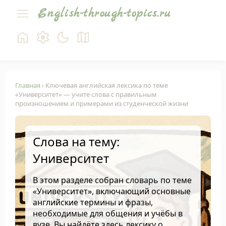
English-through-topics.ru
Главная
› Ключевая английская лексика по теме
«Университет» — учите слова с правильным
произношением и примерами из студенческой жизни
Слова на тему:
Университет
В этом разделе собран словарь по теме
«Университет», включающий основные
английские термины и фразы,
необходимые для общения и учёбы в
вузе. Вы найдёте здесь лексику о